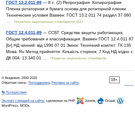
ГОСТ 13.2.011-89
— 8 с. (2) Репрография. Копирография.
Пленка ротаторная и бумага основа для ротаторной пленки.
Технические условия Взамен: ГОСТ 13.2.011 74 раздел 37.080
…
Указатель национальных стандартов 2013
ГОСТ 12.4.011-89
— ССБТ. Средства защиты работающих.
Общие требования и классификация. Взамен ГОСТ 12.4.011 87
[br] НД чинний: від 1990 07 01 Зміни: Технічний комітет: ТК 135
Мова: Ru Метод прийняття: Кількість сторінок: 7 Код НД згідно з
ДК 004: 13.340.01 …
Покажчик національних стандартів
© Академик, 2000-2026
18+
Обратная связь:
Техподдержка
,
Реклама на сайте
👣 Путешествия
Экспорт словарей на сайты
, сделанные на PHP,
Joomla,
Drupal,
WordPress, MODx.