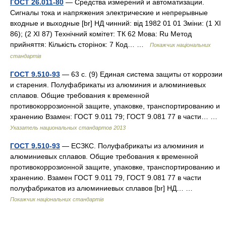
ГОСТ 26.011-80
— Средства измерений и автоматизации.
Сигналы тока и напряжения электрические и непрерывные
входные и выходные [br] НД чинний: від 1982 01 01 Зміни: (1 XI
86); (2 XI 87) Технічний комітет: ТК 62 Мова: Ru Метод
прийняття: Кількість сторінок: 7 Код… …
Покажчик національних
стандартів
ГОСТ 9.510-93
— 63 с. (9) Единая cиcтeмa защиты от коррозии
и старения. Полуфабрикаты из алюминия и алюминиевых
сплавов. Общие требования к временной
противокоррозионной защите, упаковке, транспортированию и
хранению Взамен: ГОСТ 9.011 79; ГОСТ 9.081 77 в части… …
Указатель национальных стандартов 2013
ГОСТ 9.510-93
— ЕСЗКС. Полуфабрикаты из алюминия и
алюминиевых сплавов. Общие требования к временной
противокоррозионной защите, упаковке, транспортированию и
хранению. Взамен ГОСТ 9.011 79, ГОСТ 9.081 77 в части
полуфабрикатов из алюминиевых сплавов [br] НД… …
Покажчик національних стандартів